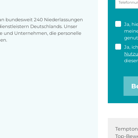
 an bundesweit 240 Niederlassungen
Ja, h
enstleistern Deutschlands. Unser
meine
e und Unternehmen, die personelle
genut
en.
Ja, ic
Nutz
diesen
B
Tempton 
Top-Bewe