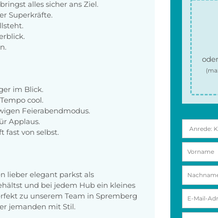
ringst alles sicher ans Ziel.
er Superkräfte.
lsteht.
rblick.
n.
oder
(ma
er im Blick.
 Tempo cool.
ewigen Feierabendmodus.
für Applaus.
 fast von selbst.
 lieber elegant parkst als
hältst und bei jedem Hub ein kleines
perfekt zu unserem Team in Spremberg
r jemanden mit Stil.