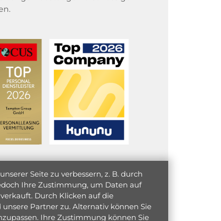
en.
serer Seite zu verbessern, z. B. durch
 jedoch Ihre Zustimmung, um Daten auf
verkauft. Durch Klicken auf die
unsere Partner zu. Alternativ können Sie
 anzupassen. Ihre Zustimmung können Sie
initiativ bewerben