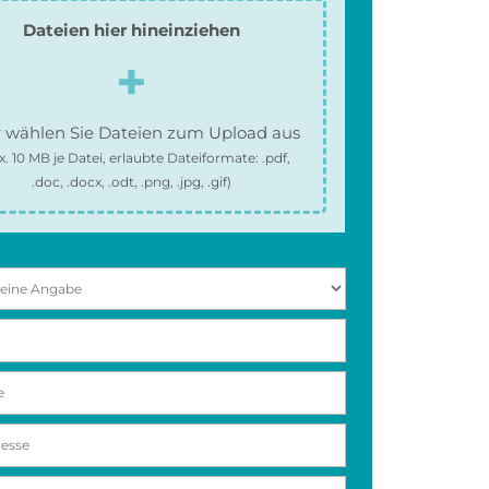
Dateien hier hineinziehen
 wählen Sie Dateien zum Upload aus
x.
10 MB
je Datei, erlaubte Dateiformate:
.pdf,
.doc, .docx, .odt, .png, .jpg, .gif
)