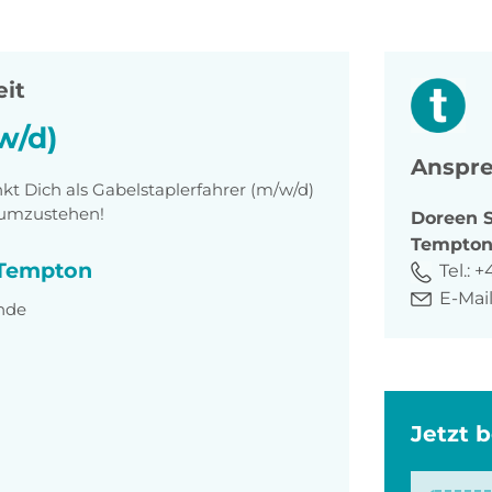
eit
w/d)
Anspre
t Dich als Gabelstaplerfahrer (m/w/d)
 rumzustehen!
Doreen
Tempto
i Tempton
Tel.:
+
E-Mail
unde
Jetzt 