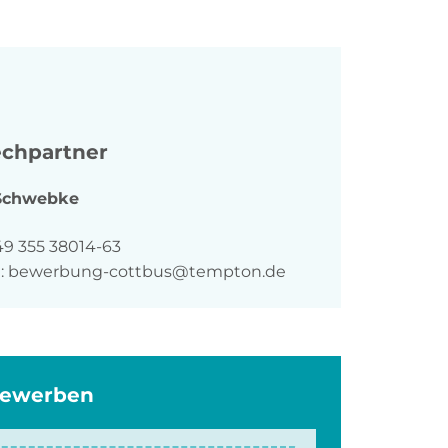
chpartner
Schwebke
n
49 355 38014-63
:
bewerbung-cottbus@tempton.de
bewerben