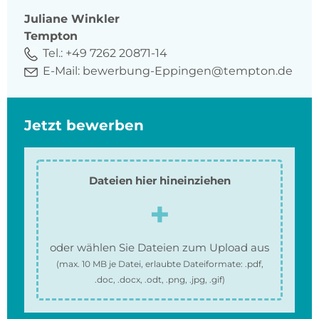
Juliane
Winkler
Tempton
Tel.:
+49 7262 20871-14
E-Mail:
bewerbung-Eppingen@tempton.de
Jetzt bewerben
Dateien hier hineinziehen
oder wählen Sie Dateien zum Upload aus
(max.
10 MB
je Datei, erlaubte Dateiformate:
.pdf,
.doc, .docx, .odt, .png, .jpg, .gif
)