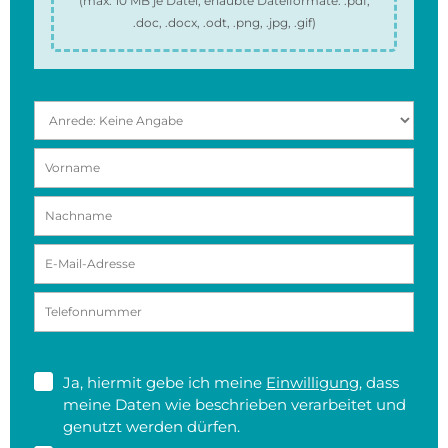
(max.
10 MB
je Datei, erlaubte Dateiformate:
.pdf,
.doc, .docx, .odt, .png, .jpg, .gif
)
Ja, hiermit gebe ich meine
Einwilligung
, dass
meine Daten wie beschrieben verarbeitet und
genutzt werden dürfen.