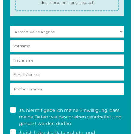
.doc, .docx, .odt, .png, .jpg, .gif
)
Ja, hiermit gebe ich meine
Einwilligung
, dass
meine Daten wie beschrieben verarbeitet und
genutzt werden dürfen.
Ja, ich habe die
Datenschutz- und