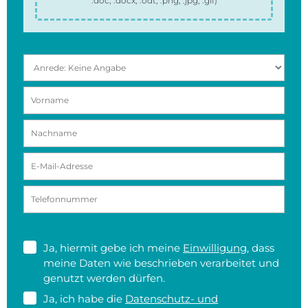
.doc, .docx, .odt, .png, .jpg, .gif
)
Ja, hiermit gebe ich meine
Einwilligung
, dass
meine Daten wie beschrieben verarbeitet und
genutzt werden dürfen.
Ja, ich habe die
Datenschutz- und