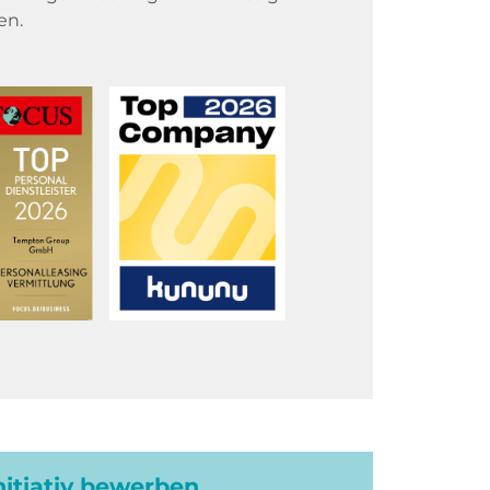
en.
initiativ bewerben