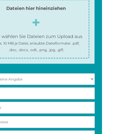
Dateien hier hineinziehen
 wählen Sie Dateien zum Upload aus
x.
10 MB
je Datei, erlaubte Dateiformate:
.pdf,
.doc, .docx, .odt, .png, .jpg, .gif
)