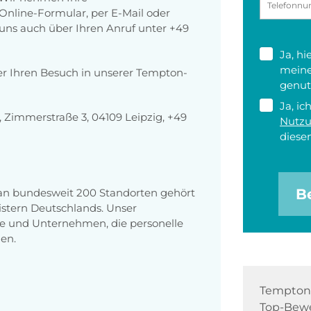
nline-Formular, per E-Mail oder
r uns auch über Ihren Anruf unter +49
Ja, h
meine
er Ihren Besuch in unserer Tempton-
genut
Ja, ic
Zimmerstraße 3, 04109 Leipzig, +49
Nutz
diesen
B
 an bundesweit 200 Standorten gehört
stern Deutschlands. Unser
e und Unternehmen, die personelle
en.
Tempton 
Top-Bewe