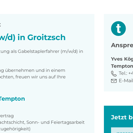
t
w/d) in Groitzsch
Anspre
zung als Gabelstaplerfahrer (m/w/d) in
Yves
Kög
Tempto
tung übernehmen und in einem
Tel.:
+
ten, freuen wir uns auf Ihre
E-Mail
i Tempton
ertrag
Jetzt 
achtschicht, Sonn- und Feiertagsarbeit
zugehörigkeit)