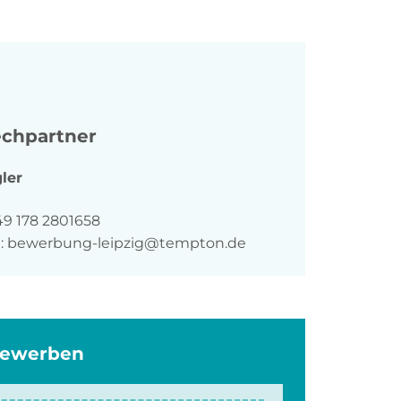
chpartner
ler
n
49 178 2801658
:
bewerbung-leipzig@tempton.de
bewerben