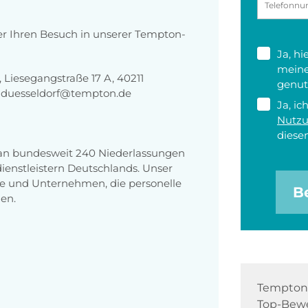
er Ihren Besuch in unserer Tempton-
Ja, h
meine
Liesegangstraße 17 A, 40211
genut
g-duesseldorf@tempton.de
Ja, ic
Nutz
diesen
 an bundesweit 240 Niederlassungen
enstleistern Deutschlands. Unser
e und Unternehmen, die personelle
B
en.
Tempton 
Top-Bewe