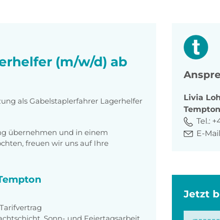
erhelfer (m/w/d) ab
Anspre
Livia
Loh
zung als Gabelstaplerfahrer Lagerhelfer
Tempto
Tel.:
+
tung übernehmen und in einem
E-Mail
ten, freuen wir uns auf Ihre
i Tempton
Jetzt 
arifvertrag
achtschicht, Sonn- und Feiertagsarbeit