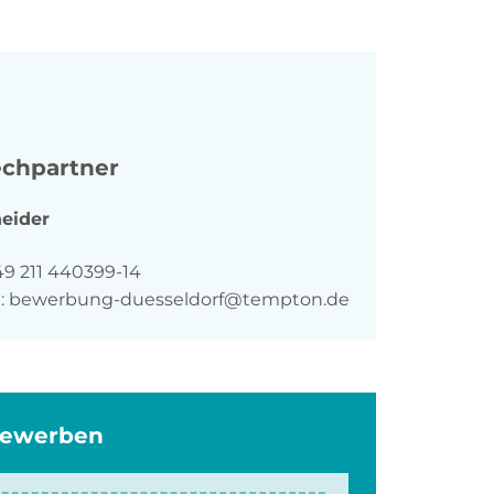
chpartner
eider
n
49 211 440399-14
:
bewerbung-duesseldorf@tempton.de
bewerben