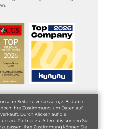
en.
serer Seite zu verbessern, z. B. durch
 jedoch Ihre Zustimmung, um Daten auf
verkauft. Durch Klicken auf die
unsere Partner zu. Alternativ können Sie
 anzupassen. Ihre Zustimmung können Sie
initiativ bewerben