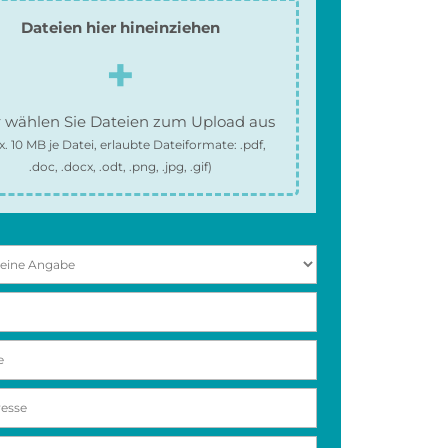
Dateien hier hineinziehen
 wählen Sie Dateien zum Upload aus
x.
10 MB
je Datei, erlaubte Dateiformate:
.pdf,
.doc, .docx, .odt, .png, .jpg, .gif
)