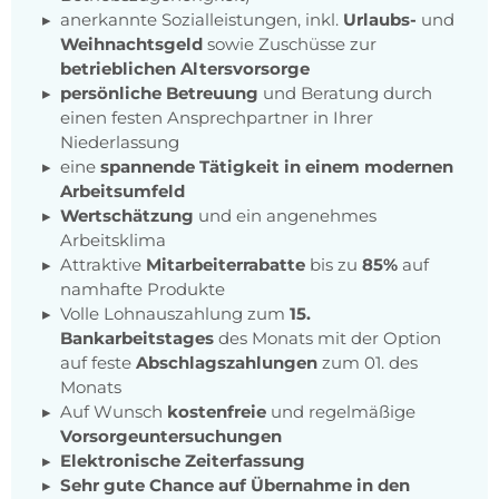
anerkannte Sozialleistungen, inkl.
Urlaubs-
und
Weihnachtsgeld
sowie Zuschüsse zur
betrieblichen Altersvorsorge
persönliche Betreuung
und Beratung durch
einen festen Ansprechpartner in Ihrer
Niederlassung
eine
spannende Tätigkeit in einem modernen
Arbeitsumfeld
Wertschätzung
und ein angenehmes
Arbeitsklima
Attraktive
Mitarbeiterrabatte
bis zu
85%
auf
namhafte Produkte
Volle Lohnauszahlung zum
15.
Bankarbeitstages
des Monats mit der Option
auf feste
Abschlagszahlungen
zum 01. des
Monats
Auf Wunsch
kostenfreie
und regelmäßige
Vorsorgeuntersuchungen
Elektronische Zeiterfassung
Sehr gute Chance auf Übernahme in den