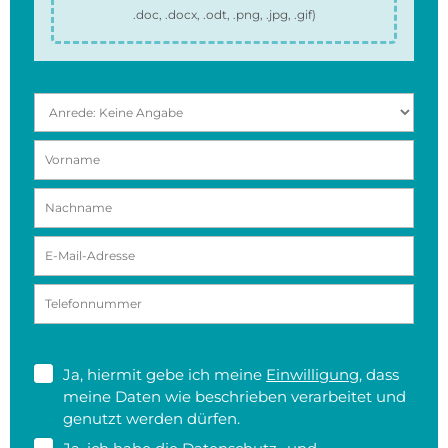
.doc, .docx, .odt, .png, .jpg, .gif
)
Ja, hiermit gebe ich meine
Einwilligung
, dass
meine Daten wie beschrieben verarbeitet und
genutzt werden dürfen.