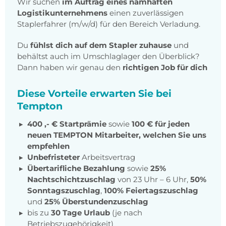
Wir suchen
im Auftrag eines namhaften
Logistikunternehmens
einen zuverlässigen
Staplerfahrer (m/w/d) für den Bereich Verladung.
Du
fühlst dich auf dem Stapler zuhause
und
behältst auch im Umschlaglager den Überblick?
Dann haben wir genau den
richtigen Job für dich
Diese Vorteile erwarten Sie bei
Tempton
400 ,- € Startprämie
sowie
100 € für jeden
neuen TEMPTON Mitarbeiter, welchen Sie uns
empfehlen
Unbefristeter
Arbeitsvertrag
Übertarifliche Bezahlung
sowie
25%
Nachtschichtzuschlag
von 23 Uhr – 6 Uhr,
50%
Sonntagszuschlag
,
100% Feiertagszuschlag
und
25% Überstundenzuschlag
bis zu
30 Tage Urlaub
(je nach
Betriebszugehörigkeit)