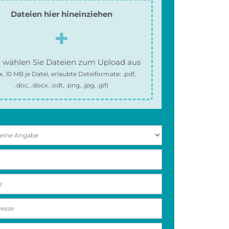
Dateien hier hineinziehen
 wählen Sie Dateien zum Upload aus
x.
10 MB
je Datei, erlaubte Dateiformate:
.pdf,
.doc, .docx, .odt, .png, .jpg, .gif
)