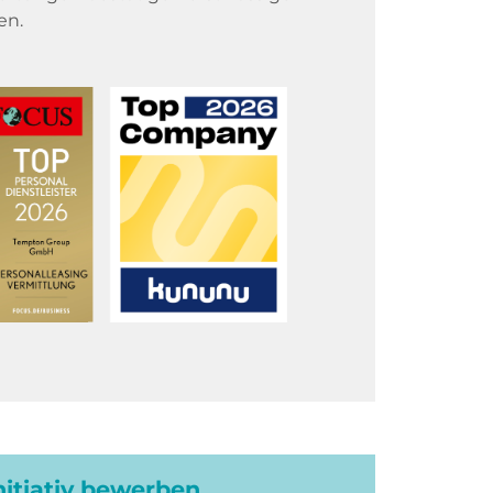
en.
initiativ bewerben