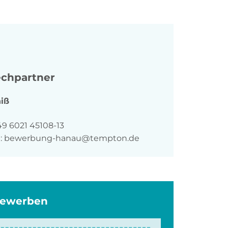
chpartner
iß
n
49 6021 45108-13
:
bewerbung-hanau@tempton.de
bewerben