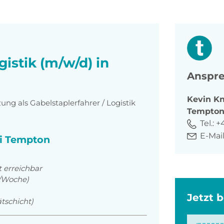
gistik (m/w/d) in
Anspre
Kevin
Kn
ung als Gabelstaplerfahrer / Logistik
Tempto
Tel.:
+
E-Mail
ei Tempton
t erreichbar
e/Woche)
Jetzt 
tschicht)