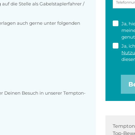
uf die Stelle als Gabelstaplerfahrer /
erlagen auch gerne unter folgenden
Ja, h
meine
genut
Ja, ic
Nutz
diesen
B
ber Deinen Besuch in unserer Tempton-
Tempton 
Top-Bewe