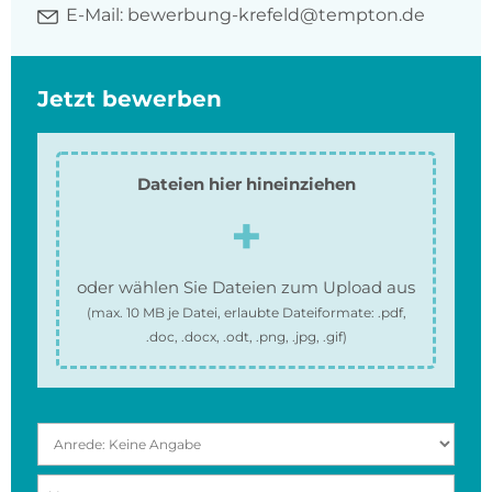
E-Mail:
bewerbung-krefeld@tempton.de
Jetzt bewerben
Dateien hier hineinziehen
oder wählen Sie Dateien zum Upload aus
(max.
10 MB
je Datei, erlaubte Dateiformate:
.pdf,
.doc, .docx, .odt, .png, .jpg, .gif
)