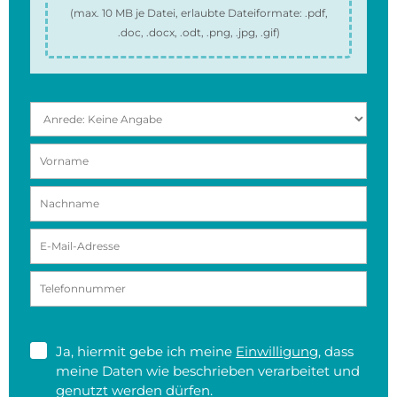
(max.
10 MB
je Datei, erlaubte Dateiformate:
.pdf,
.doc, .docx, .odt, .png, .jpg, .gif
)
Ja, hiermit gebe ich meine
Einwilligung
, dass
meine Daten wie beschrieben verarbeitet und
genutzt werden dürfen.