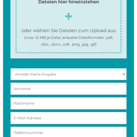
Dateien hier hineinziehen
oder wählen Sie Dateien zum Upload aus
(max.
10 MB
je Datei, erlaubte Dateiformate:
.pdf,
.doc, .docx, .odt, .png, .jpg, .gif
)