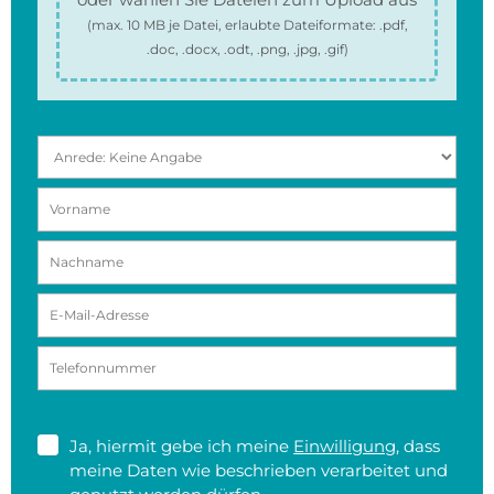
(max.
10 MB
je Datei, erlaubte Dateiformate:
.pdf,
.doc, .docx, .odt, .png, .jpg, .gif
)
Ja, hiermit gebe ich meine
Einwilligung
, dass
meine Daten wie beschrieben verarbeitet und