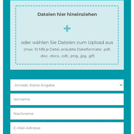
Dateien hier hineinziehen
oder wählen Sie Dateien zum Upload aus
(max.
10 MB
je Datei, erlaubte Dateiformate:
.pdf,
.doc, .docx, .odt, .png, .jpg, .gif
)