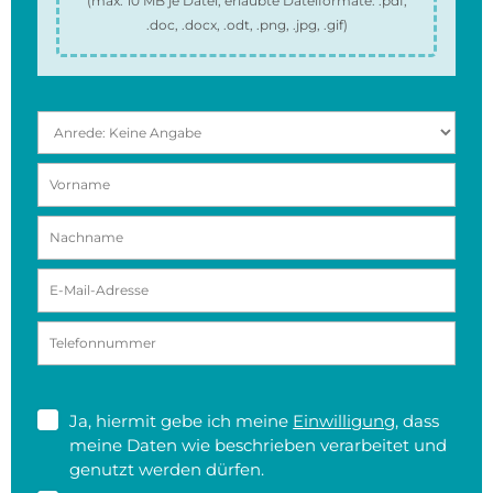
(max.
10 MB
je Datei, erlaubte Dateiformate:
.pdf,
.doc, .docx, .odt, .png, .jpg, .gif
)
Ja, hiermit gebe ich meine
Einwilligung
, dass
meine Daten wie beschrieben verarbeitet und
genutzt werden dürfen.