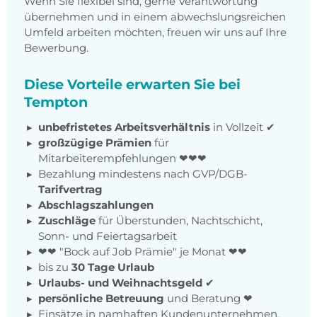
Wenn Sie flexibel sind, gerne Verantwortung
übernehmen und in einem abwechslungsreichen
Umfeld arbeiten möchten, freuen wir uns auf Ihre
Bewerbung.
Diese Vorteile erwarten Sie bei
Tempton
unbefristetes Arbeitsverhältnis
in Vollzeit ✔
großzügige Prämien
für
Mitarbeiterempfehlungen ❤❤❤
Bezahlung mindestens nach GVP/DGB-
Tarifvertrag
Abschlagszahlungen
Zuschläge
für Überstunden, Nachtschicht,
Sonn- und Feiertagsarbeit
❤❤ "Bock auf Job Prämie" je Monat ❤❤
bis zu
30 Tage Urlaub
Urlaubs- und Weihnachtsgeld
✔
persönliche Betreuung
und Beratung ❤
Einsätze in namhaften Kundenunternehmen,