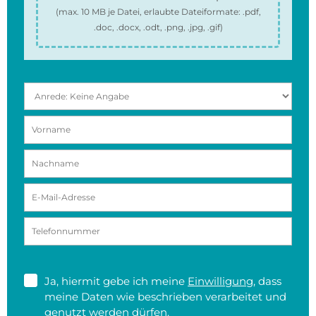
(max.
10 MB
je Datei, erlaubte Dateiformate:
.pdf,
.doc, .docx, .odt, .png, .jpg, .gif
)
Ja, hiermit gebe ich meine
Einwilligung
, dass
meine Daten wie beschrieben verarbeitet und
genutzt werden dürfen.