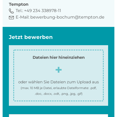
Tempton
Tel.:
+49 234 338978-11
E-Mail:
bewerbung-bochum@tempton.de
Jetzt bewerben
Dateien hier hineinziehen
oder wählen Sie Dateien zum Upload aus
(max.
10 MB
je Datei, erlaubte Dateiformate:
.pdf,
.doc, .docx, .odt, .png, .jpg, .gif
)