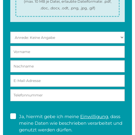
(max.
10 MB
je Datei, erlaubte Dateiformate:
.pdf,
.doc, .docx, .odt, .png, .jpg, .gif
)
Ja, hiermit gebe ich meine
Einwilligung
, dass
meine Daten wie beschrieben verarbeitet und
genutzt werden dürfen.