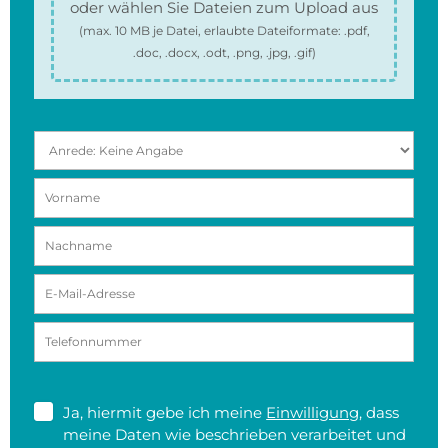
oder wählen Sie Dateien zum Upload aus
(max.
10 MB
je Datei, erlaubte Dateiformate:
.pdf,
.doc, .docx, .odt, .png, .jpg, .gif
)
Ja, hiermit gebe ich meine
Einwilligung
, dass
meine Daten wie beschrieben verarbeitet und