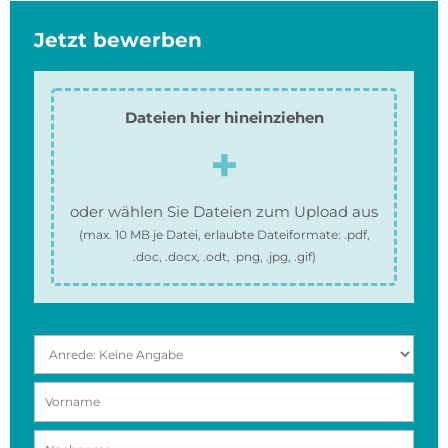
Jetzt bewerben
Dateien hier hineinziehen
oder wählen Sie Dateien zum Upload aus
(max.
10 MB
je Datei, erlaubte Dateiformate:
.pdf,
.doc, .docx, .odt, .png, .jpg, .gif
)