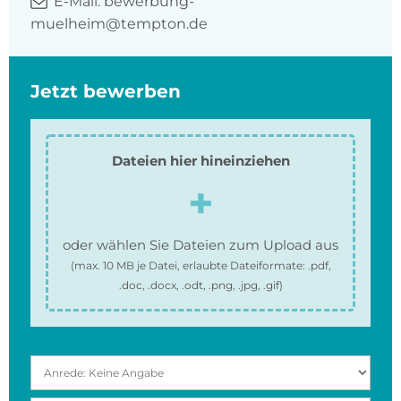
E-Mail:
bewerbung-
muelheim@tempton.de
Jetzt bewerben
Dateien hier hineinziehen
oder wählen Sie Dateien zum Upload aus
(max.
10 MB
je Datei, erlaubte Dateiformate:
.pdf,
.doc, .docx, .odt, .png, .jpg, .gif
)