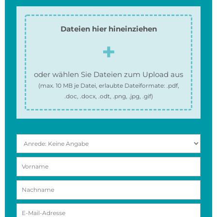
Dateien hier hineinziehen
oder wählen Sie Dateien zum Upload aus
(max.
10 MB
je Datei, erlaubte Dateiformate:
.pdf,
.doc, .docx, .odt, .png, .jpg, .gif
)