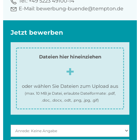
Tel.:
+49 5223 49100-14
E-Mail:
bewerbung-buende@tempton.de
Jetzt bewerben
Dateien hier hineinziehen
oder wählen Sie Dateien zum Upload aus
(max.
10 MB
je Datei, erlaubte Dateiformate:
.pdf,
.doc, .docx, .odt, .png, .jpg, .gif
)