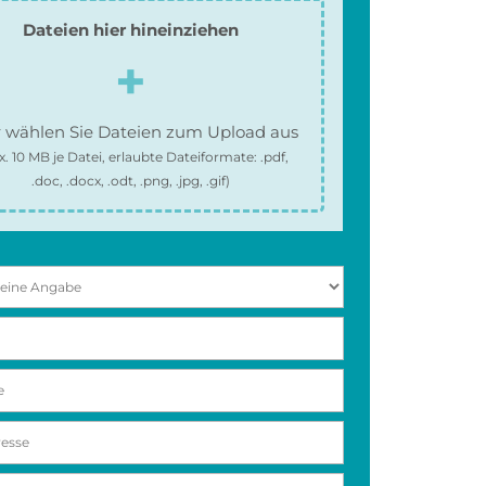
Dateien hier hineinziehen
 wählen Sie Dateien zum Upload aus
x.
10 MB
je Datei, erlaubte Dateiformate:
.pdf,
.doc, .docx, .odt, .png, .jpg, .gif
)