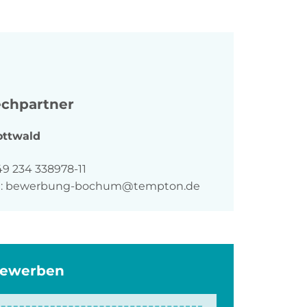
chpartner
ottwald
n
49 234 338978-11
:
bewerbung-bochum@tempton.de
bewerben