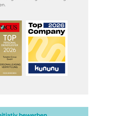
en.
initiativ bewerben