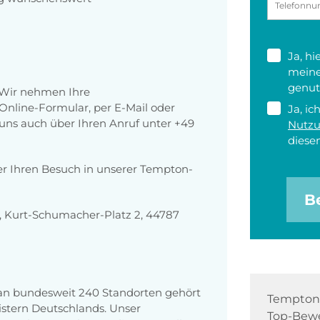
Ja, h
meine
genut
 Wir nehmen Ihre
nline-Formular, per E-Mail oder
Ja, ic
r uns auch über Ihren Anruf unter +49
Nutz
diesen
er Ihren Besuch in unserer Tempton-
B
 Kurt-Schumacher-Platz 2, 44787
 an bundesweit 240 Standorten gehört
Tempton 
stern Deutschlands. Unser
Top-Bewe