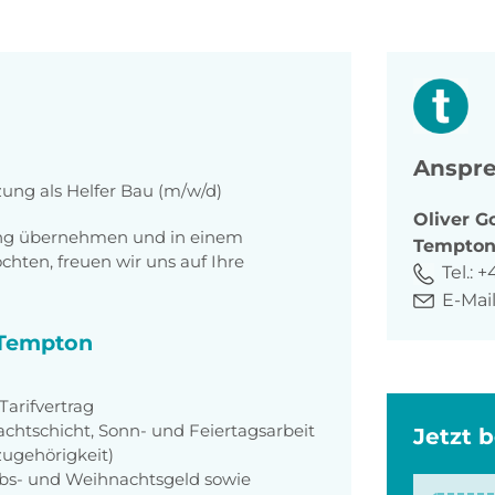
Anspre
zung als Helfer Bau (m/w/d)
Oliver
G
tung übernehmen und in einem
Tempto
ten, freuen wir uns auf Ihre
Tel.:
+
E-Mail
i Tempton
arifvertrag
achtschicht, Sonn- und Feiertagsarbeit
Jetzt 
zugehörigkeit)
aubs- und Weihnachtsgeld sowie