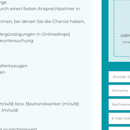
orge
rch einen festen Ansprechpartner in
men, bei denen Sie die Chance haben,
 Vergünstigungen in Onlineshops)
oder
rgeuntersuchung
(ma
n, Werkzeugen
ten
(m/w/d) bzw. Bauhandwerker (m/w/d)
r (m/w/d)
eug wünschenswert