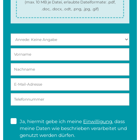
(max.
10 MB
je Datei, erlaubte Dateiformate:
.pdf,
.doc, .docx, .odt, .png, .jpg, .gif
)
Ja, hiermit gebe ich meine
Einwilligung
, dass
meine Daten wie beschrieben verarbeitet und
genutzt werden dürfen.