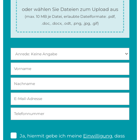
oder wählen Sie Dateien zum Upload aus
(max.
10 MB
je Datei, erlaubte Dateiformate:
.pdf,
.doc, .docx, .odt, .png, .jpg, .gif
)
Ja, hiermit gebe ich meine
Einwilligung
, dass