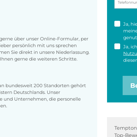
Ja, h
meine
genut
erne über unser Online-Formular, per
 lieber persönlich mit uns sprechen
Ja, ic
en Sie direkt in unsere Niederlassung.
Nutz
Ihnen gerne die weiteren Schritte.
diesen
B
 an bundesweit 200 Standorten gehört
stern Deutschlands. Unser
e und Unternehmen, die personelle
en.
Tempton 
Top-Bewe