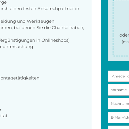
orge
rch einen festen Ansprechpartner in
zkleidung und Werkzeugen
men, bei denen Sie die Chance haben,
oder
 Vergünstigungen in Onlineshops)
(ma
rgeuntersuchung
Montagetätigkeiten
e
ität