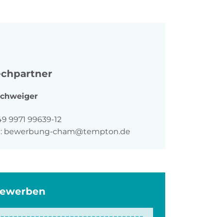
chpartner
chweiger
n
49 9971 99639-12
:
bewerbung-cham@tempton.de
bewerben