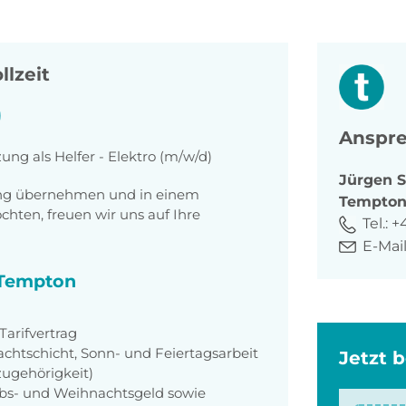
llzeit
)
Anspre
ung als Helfer - Elektro (m/w/d)
Jürgen
S
tung übernehmen und in einem
Tempto
ten, freuen wir uns auf Ihre
Tel.:
+
E-Mail
i Tempton
arifvertrag
achtschicht, Sonn- und Feiertagsarbeit
Jetzt 
zugehörigkeit)
aubs- und Weihnachtsgeld sowie