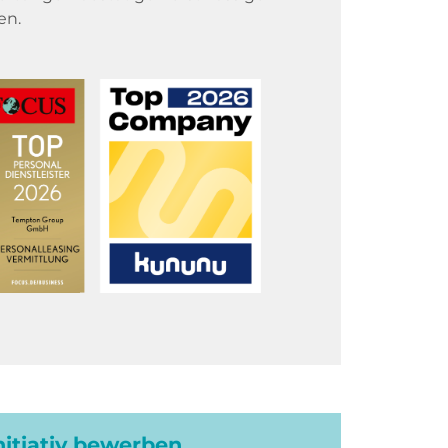
en.
initiativ bewerben