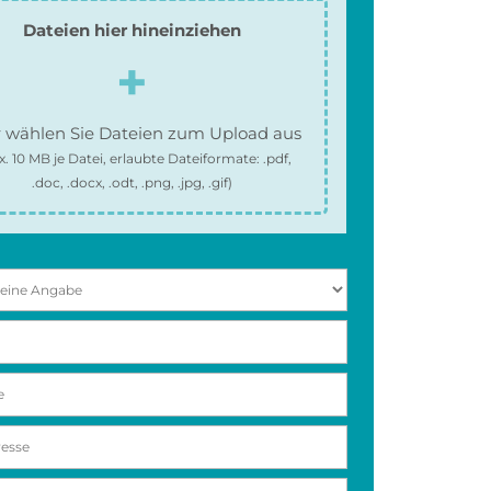
Dateien hier hineinziehen
 wählen Sie Dateien zum Upload aus
x.
10 MB
je Datei, erlaubte Dateiformate:
.pdf,
.doc, .docx, .odt, .png, .jpg, .gif
)