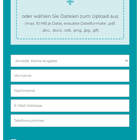
oder wählen Sie Dateien zum Upload aus
(max.
10 MB
je Datei, erlaubte Dateiformate:
.pdf,
.doc, .docx, .odt, .png, .jpg, .gif
)