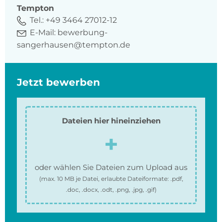
Tempton
Tel.:
+49 3464 27012-12
E-Mail:
bewerbung-
sangerhausen@tempton.de
Jetzt bewerben
Dateien hier hineinziehen
oder wählen Sie Dateien zum Upload aus
(max.
10 MB
je Datei, erlaubte Dateiformate:
.pdf,
.doc, .docx, .odt, .png, .jpg, .gif
)