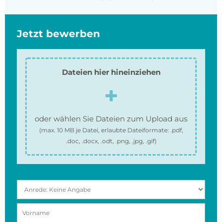
Jetzt bewerben
Dateien hier hineinziehen
oder wählen Sie Dateien zum Upload aus
(max.
10 MB
je Datei, erlaubte Dateiformate:
.pdf,
.doc, .docx, .odt, .png, .jpg, .gif
)