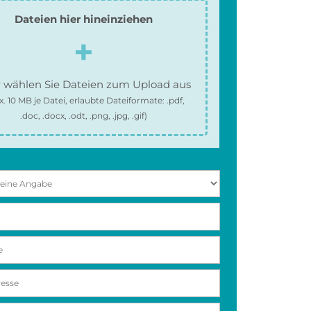
Dateien hier hineinziehen
 wählen Sie Dateien zum Upload aus
x.
10 MB
je Datei, erlaubte Dateiformate:
.pdf,
.doc, .docx, .odt, .png, .jpg, .gif
)