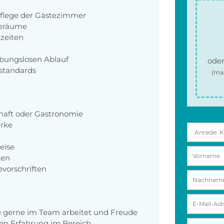
Pflege der Gästezimmer
seräume
zeiten
bungslosen Ablauf
oder
sstandards
(ma
haft oder Gastronomie
rke
eise
ten
evorschriften
die gerne im Team arbeitet und Freude
n Erfahrung im Bereich