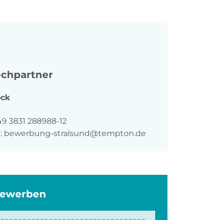
chpartner
ck
n
49 3831 288988-12
:
bewerbung-stralsund@tempton.de
bewerben