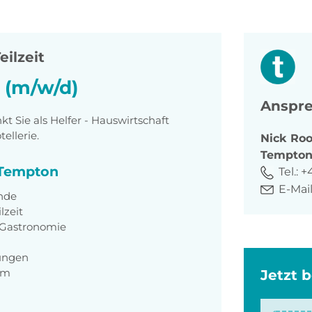
eilzeit
t (m/w/d)
Anspre
 Sie als Helfer - Hauswirtschaft
ellerie.
Nick
Roo
Tempto
i Tempton
Tel.:
+
E-Mail
unde
lzeit
 Gastronomie
ungen
am
Jetzt 