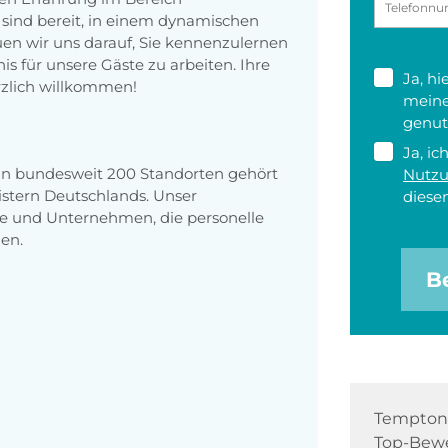
sind bereit, in einem dynamischen
uen wir uns darauf, Sie kennenzulernen
 für unsere Gäste zu arbeiten. Ihre
Ja, h
erzlich willkommen!
meine
genut
Ja, ic
 an bundesweit 200 Standorten gehört
Nutz
stern Deutschlands. Unser
diesen
e und Unternehmen, die personelle
en.
B
Tempton 
Top-Bewe