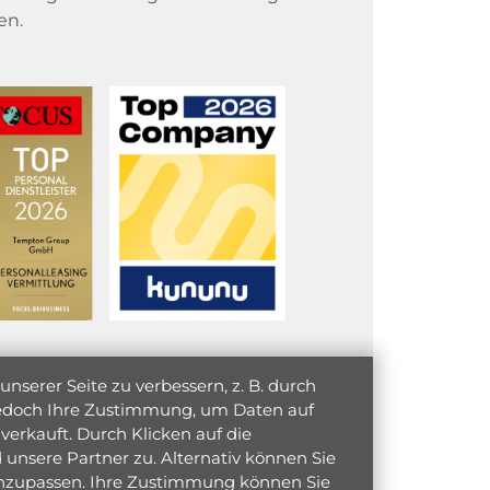
en.
serer Seite zu verbessern, z. B. durch
 jedoch Ihre Zustimmung, um Daten auf
verkauft. Durch Klicken auf die
unsere Partner zu. Alternativ können Sie
 anzupassen. Ihre Zustimmung können Sie
initiativ bewerben