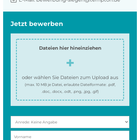
Jetzt bewerben
Dateien hier hineinziehen
oder wählen Sie Dateien zum Upload aus
(max.
10 MB
je Datei, erlaubte Dateiformate:
.pdf,
.doc, .docx, .odt, .png, .jpg, .gif
)