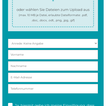
oder wählen Sie Dateien zum Upload aus
(max.
10 MB
je Datei, erlaubte Dateiformate:
.pdf,
.doc, .docx, .odt, .png, .jpg, .gif
)
Ja, hiermit gebe ich meine
Einwilligung
, dass