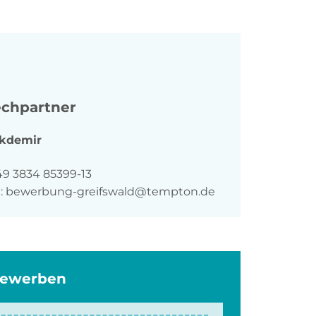
chpartner
kdemir
n
49 3834 85399-13
:
bewerbung-greifswald@tempton.de
bewerben