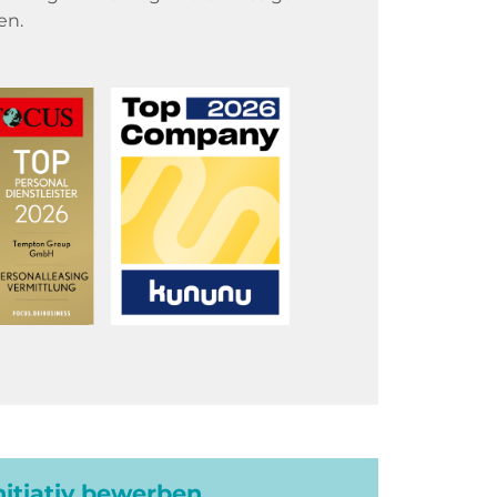
en.
initiativ bewerben