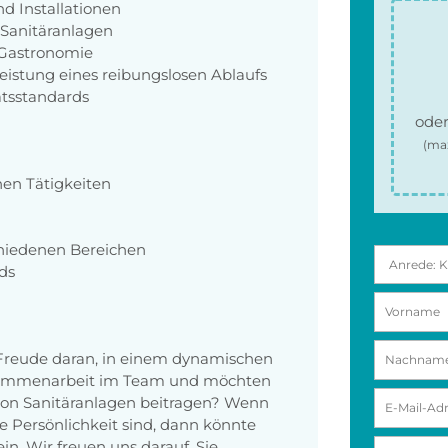
d Installationen
 Sanitäranlagen
 Gastronomie
stung eines reibungslosen Ablaufs
ätsstandards
oder
(ma
en Tätigkeiten
chiedenen Bereichen
ds
Freude daran, in einem dynamischen
usammenarbeit im Team und möchten
 von Sanitäranlagen beitragen? Wenn
e Persönlichkeit sind, dann könnte
ein. Wir freuen uns darauf, Sie