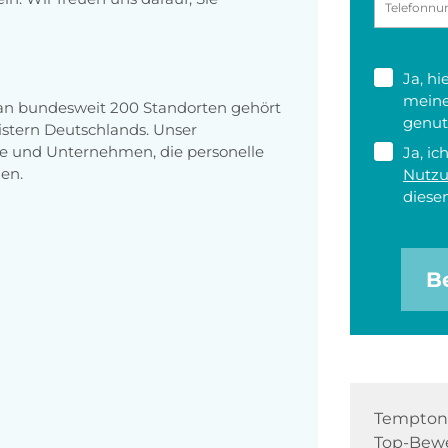
Ja, h
meine
 an bundesweit 200 Standorten gehört
genut
stern Deutschlands. Unser
e und Unternehmen, die personelle
Ja, ic
en.
Nutz
diesen
B
Tempton 
Top-Bewe