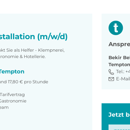
stallation (m/w/d)
Anspre
 Sie als Helfer - Klempnerei,
tronomie & Hotellerie.
Bekir
Be
Tempto
i Tempton
Tel.:
+
E-Mail
und 17,80 € pro Stunde
arifvertrag
 Gastronomie
Team
Jetzt 