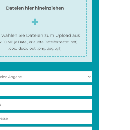
Dateien hier hineinziehen
 wählen Sie Dateien zum Upload aus
x.
10 MB
je Datei, erlaubte Dateiformate:
.pdf,
.doc, .docx, .odt, .png, .jpg, .gif
)