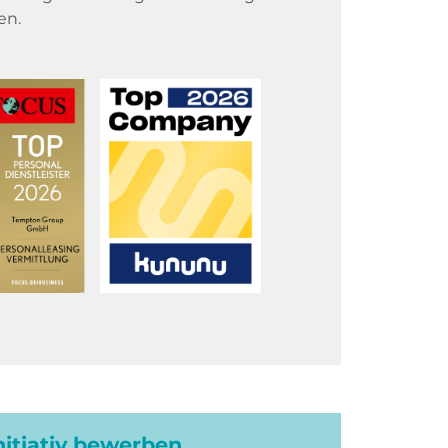
en.
initiativ bewerben