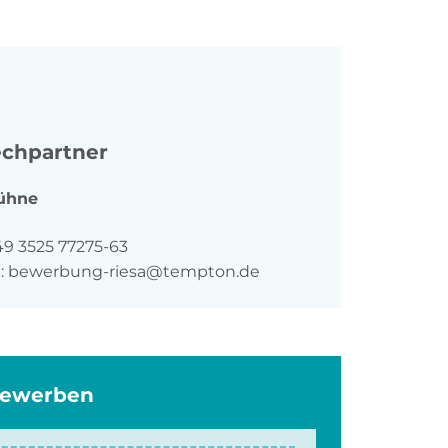
chpartner
ühne
n
49 3525 77275-63
:
bewerbung-riesa@tempton.de
bewerben