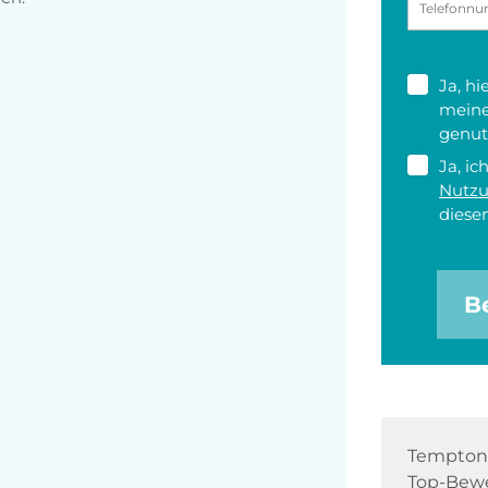
Ja, h
meine
genut
Ja, ic
Nutz
diesen
B
Tempton 
Top-Bewe