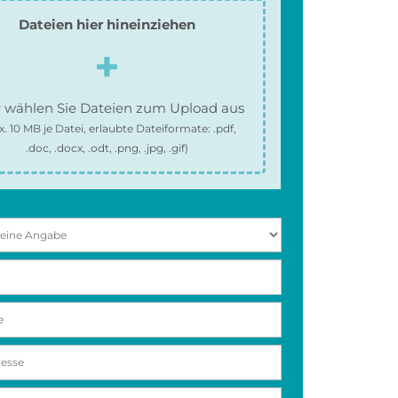
Dateien hier hineinziehen
 wählen Sie Dateien zum Upload aus
x.
10 MB
je Datei, erlaubte Dateiformate:
.pdf,
.doc, .docx, .odt, .png, .jpg, .gif
)