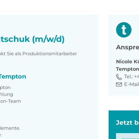
autschuk (m/w/d)
Anspre
t Sie als Produktionsmitarbeiter
Nicole
K
Tempto
i Tempton
Tel.:
+
E-Mail
mpton
ahlung
pton-Team
Jetzt 
Elemente.
.