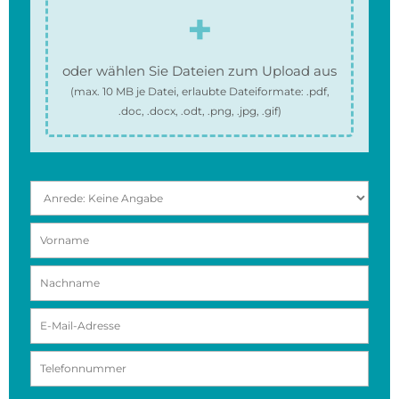
oder wählen Sie Dateien zum Upload aus
(max.
10 MB
je Datei, erlaubte Dateiformate:
.pdf,
.doc, .docx, .odt, .png, .jpg, .gif
)