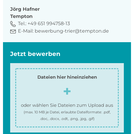
Jörg
Hafner
Tempton
Tel.:
+49 651 994758-13
E-Mail:
bewerbung-trier@tempton.de
Jetzt bewerben
Dateien hier hineinziehen
oder wählen Sie Dateien zum Upload aus
(max.
10 MB
je Datei, erlaubte Dateiformate:
.pdf,
.doc, .docx, .odt, .png, .jpg, .gif
)