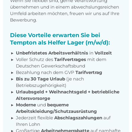
Wenn Sie flexibel sind, gerne Verantwortung
übernehmen und in einem abwechslungsreichen
Umfeld arbeiten möchten, freuen wir uns auf Ihre
Bewerbung.
Diese Vorteile erwarten Sie bei
Tempton als Helfer Lager (m/w/d):
Unbefristetes Arbeitsverhältnis
in
Vollzeit
Voller Schutz des
Tarifvertrages
mit dem
Deutschen Gewerkschaftsbund
Bezahlung nach dem GVP
Tarifvertrag
Bis zu 30 Tage Urlaub
(je nach
Betriebszugehörigkeit)
Urlaubsgeld + Weihnachtsgeld
+
betriebliche
Altersvorsorge
Moderne
und
bequeme
Arbeitskleidung/Schutzausrüstung
Jederzeit flexible
Abschlagszahlungen
auf
Ihren Lohn
Großartige
Arbeitnehmerrabatte
auf namhafte