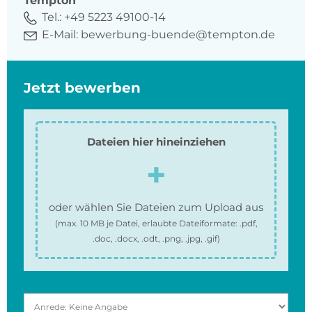
Tempton
Tel.:
+49 5223 49100-14
E-Mail:
bewerbung-buende@tempton.de
Jetzt bewerben
Dateien hier hineinziehen
oder wählen Sie Dateien zum Upload aus
(max.
10 MB
je Datei, erlaubte Dateiformate:
.pdf,
.doc, .docx, .odt, .png, .jpg, .gif
)