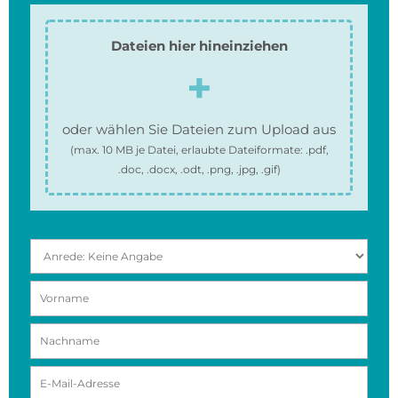
Dateien hier hineinziehen
oder wählen Sie Dateien zum Upload aus
(max.
10 MB
je Datei, erlaubte Dateiformate:
.pdf,
.doc, .docx, .odt, .png, .jpg, .gif
)