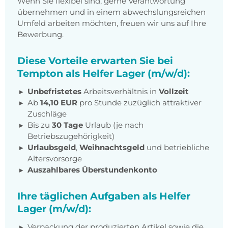
Wenn Sie flexibel sind, gerne Verantwortung
übernehmen und in einem abwechslungsreichen
Umfeld arbeiten möchten, freuen wir uns auf Ihre
Bewerbung.
Diese Vorteile erwarten Sie bei
Tempton als Helfer Lager (m/w/d):
Unbefristetes
Arbeitsverhältnis in
Vollzeit
Ab
14,10 EUR
pro Stunde zuzüglich attraktiver
Zuschläge
Bis zu
30 Tage
Urlaub (je nach
Betriebszugehörigkeit)
Urlaubsgeld
,
Weihnachtsgeld
und betriebliche
Altersvorsorge
Auszahlbares Überstundenkonto
Ihre täglichen Aufgaben als Helfer
Lager (m/w/d):
Verpackung der produzierten Artikel sowie die