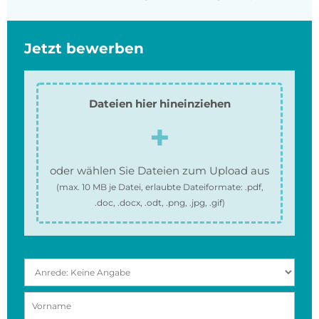
Jetzt bewerben
Dateien hier hineinziehen
oder wählen Sie Dateien zum Upload aus
(max.
10 MB
je Datei, erlaubte Dateiformate:
.pdf,
.doc, .docx, .odt, .png, .jpg, .gif
)