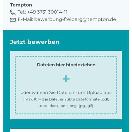
Tempton
Tel.:
+49 3731 30014-11
E-Mail:
bewerbung-freiberg@tempton.de
Jetzt bewerben
Dateien hier hineinziehen
oder wählen Sie Dateien zum Upload aus
(max.
10 MB
je Datei, erlaubte Dateiformate:
.pdf,
.doc, .docx, .odt, .png, .jpg, .gif
)