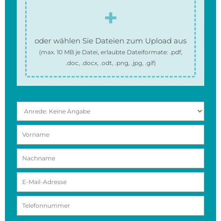
oder wählen Sie Dateien zum Upload aus
(max.
10 MB
je Datei, erlaubte Dateiformate:
.pdf,
.doc, .docx, .odt, .png, .jpg, .gif
)