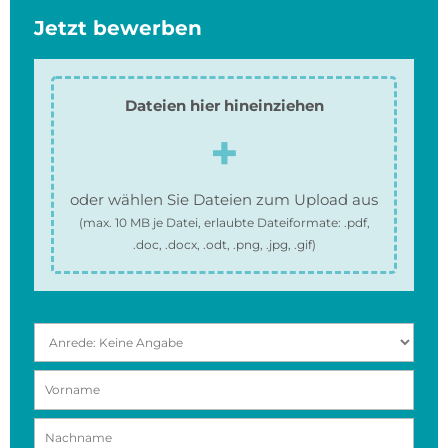
Jetzt bewerben
Dateien hier hineinziehen
oder wählen Sie Dateien zum Upload aus
(max.
10 MB
je Datei, erlaubte Dateiformate:
.pdf,
.doc, .docx, .odt, .png, .jpg, .gif
)