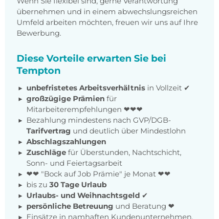
Wenn Sie flexibel sind, gerne Verantwortung
übernehmen und in einem abwechslungsreichen
Umfeld arbeiten möchten, freuen wir uns auf Ihre
Bewerbung.
Diese Vorteile erwarten Sie bei
Tempton
unbefristetes Arbeitsverhältnis
in Vollzeit ✔
großzügige Prämien
für
Mitarbeiterempfehlungen ❤❤❤
Bezahlung mindestens nach GVP/DGB-
Tarifvertrag
und deutlich über Mindestlohn
Abschlagszahlungen
Zuschläge
für Überstunden, Nachtschicht,
Sonn- und Feiertagsarbeit
❤❤ "Bock auf Job Prämie" je Monat ❤❤
bis zu
30 Tage Urlaub
Urlaubs- und Weihnachtsgeld
✔
persönliche Betreuung
und Beratung ❤
Einsätze in namhaften Kundenunternehmen,