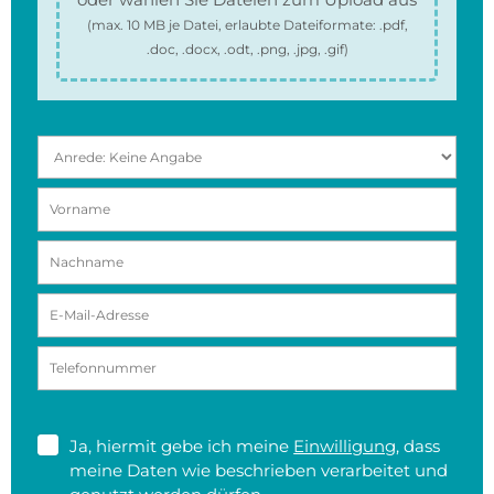
(max.
10 MB
je Datei, erlaubte Dateiformate:
.pdf,
.doc, .docx, .odt, .png, .jpg, .gif
)
Ja, hiermit gebe ich meine
Einwilligung
, dass
meine Daten wie beschrieben verarbeitet und