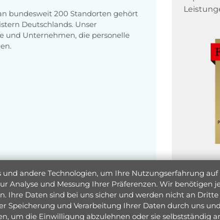
Leistung
 an bundesweit 200 Standorten gehört
stern Deutschlands. Unser
e und Unternehmen, die personelle
en.
und andere Technologien, um Ihre Nutzungserfahrung auf un
 zur Analyse und Messung Ihrer Präferenzen. Wir benötigen
. Ihre Daten sind bei uns sicher und werden nicht an Dritte 
er Speicherung und Verarbeitung Ihrer Daten durch uns und 
ken, um die Einwilligung abzulehnen oder sie selbstständig
Jetzt 