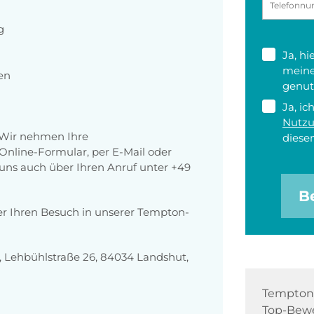
g
Ja, h
meine
en
genut
Ja, ic
Nutz
 Wir nehmen Ihre
diesen
nline-Formular, per E-Mail oder
r uns auch über Ihren Anruf unter +49
B
er Ihren Besuch in unserer Tempton-
 Lehbühlstraße 26, 84034 Landshut,
Tempton 
Top-Bewe