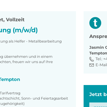
t, Vollzeit
tung (m/w/d)
Anspre
zung als Helfer - Metallbearbeitung
Jasmin
Tempto
tung übernehmen und in einem
Tel.:
+
ten, freuen wir uns auf Ihre
E-Mail
i Tempton
arifvertrag
Jetzt 
achtschicht, Sonn- und Feiertagsarbeit
zugehörigkeit)