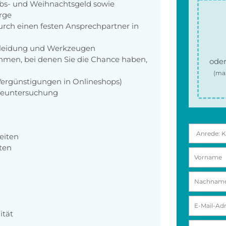
aubs- und Weihnachtsgeld sowie
orge
rch einen festen Ansprechpartner in
zkleidung und Werkzeugen
men, bei denen Sie die Chance haben,
oder
(ma
 Vergünstigungen in Onlineshops)
rgeuntersuchung
eiten
ten
ität