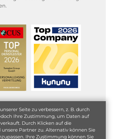
en.
serer Seite zu verbessern, z. B. durch
 jedoch Ihre Zustimmung, um Daten auf
verkauft. Durch Klicken auf die
unsere Partner zu. Alternativ können Sie
 anzupassen. Ihre Zustimmung können Sie
initiativ bewerben