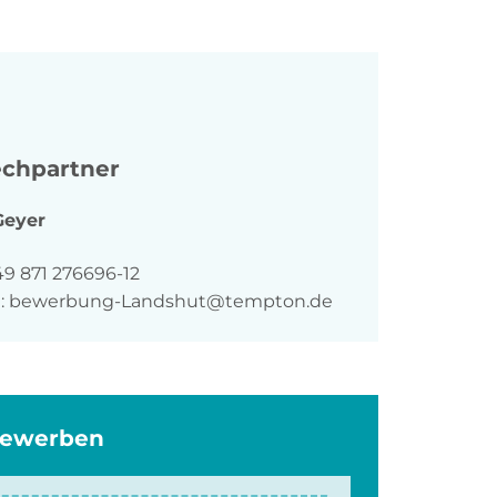
chpartner
Geyer
n
49 871 276696-12
:
bewerbung-Landshut@tempton.de
bewerben