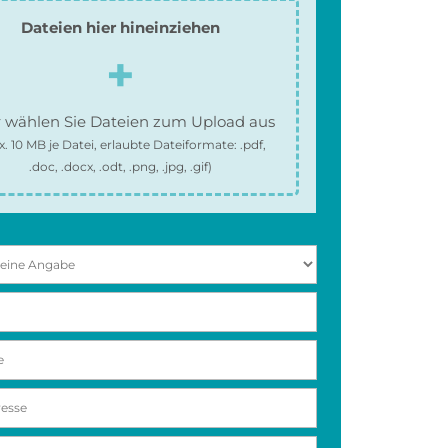
Dateien hier hineinziehen
 wählen Sie Dateien zum Upload aus
x.
10 MB
je Datei, erlaubte Dateiformate:
.pdf,
.doc, .docx, .odt, .png, .jpg, .gif
)