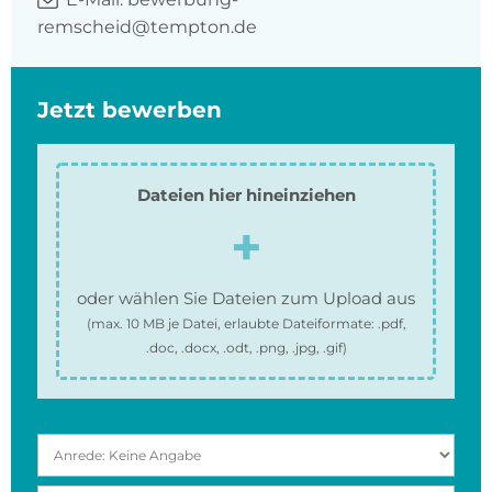
remscheid@tempton.de
Jetzt bewerben
Dateien hier hineinziehen
oder wählen Sie Dateien zum Upload aus
(max.
10 MB
je Datei, erlaubte Dateiformate:
.pdf,
.doc, .docx, .odt, .png, .jpg, .gif
)