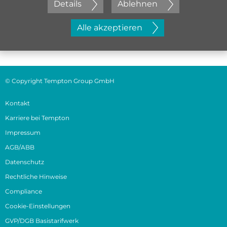
Details
Ablehnen
Jetzt initiativ bewerben
Alle akzeptieren
© Copyright Tempton Group GmbH
Kontakt
Karriere bei Tempton
Impressum
AGB/ABB
Datenschutz
Rechtliche Hinweise
Compliance
Cookie-Einstellungen
GVP/DGB Basistarifwerk