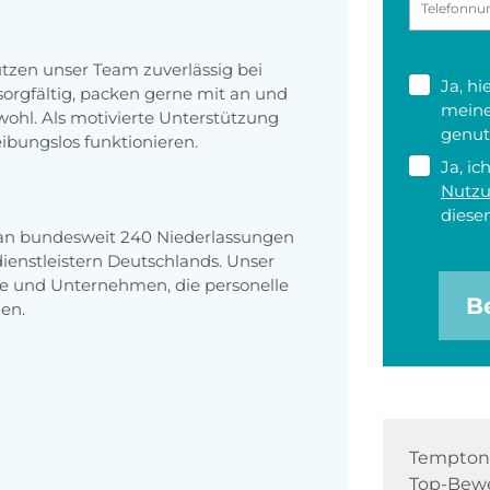
ützen unser Team zuverlässig bei
Ja, h
sorgfältig, packen gerne mit an und
meine
wohl. Als motivierte Unterstützung
genut
eibungslos funktionieren.
Ja, ic
Nutz
diesen
 an bundesweit 240 Niederlassungen
enstleistern Deutschlands. Unser
e und Unternehmen, die personelle
B
en.
Tempton 
Top-Bewe