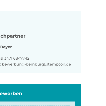
chpartner
Beyer
n
49 3471 68477-12
:
bewerbung-bernburg@tempton.de
bewerben