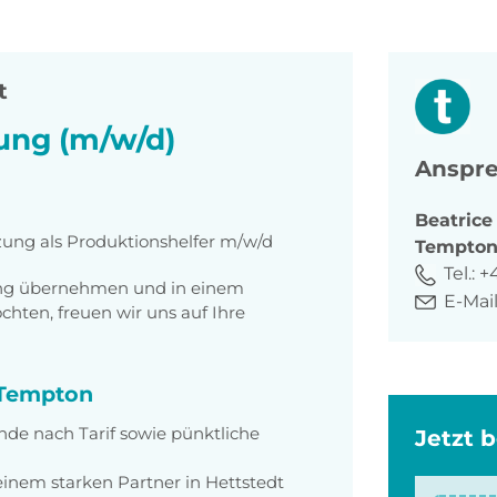
t
tung (m/w/d)
Anspre
Beatrice
zung als Produktionshelfer m/w/d
Tempto
Tel.:
+
tung übernehmen und in einem
E-Mail
ten, freuen wir uns auf Ihre
i Tempton
nde nach Tarif sowie pünktliche
Jetzt 
 einem starken Partner in Hettstedt