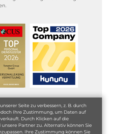
en.
serer Seite zu verbessern, z. B. durch
 jedoch Ihre Zustimmung, um Daten auf
verkauft. Durch Klicken auf die
unsere Partner zu. Alternativ können Sie
 anzupassen. Ihre Zustimmung können Sie
initiativ bewerben