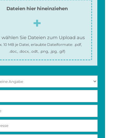
Dateien hier hineinziehen
 wählen Sie Dateien zum Upload aus
x.
10 MB
je Datei, erlaubte Dateiformate:
.pdf,
.doc, .docx, .odt, .png, .jpg, .gif
)