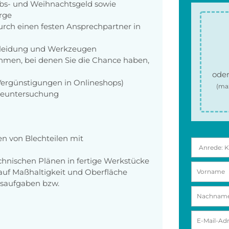
aubs- und Weihnachtsgeld sowie
orge
rch einen festen Ansprechpartner in
zkleidung und Werkzeugen
men, bei denen Sie die Chance haben,
oder
 Vergünstigungen in Onlineshops)
(ma
rgeuntersuchung
n von Blechteilen mit
hnischen Plänen in fertige Werkstücke
e auf Maßhaltigkeit und Oberfläche
gsaufgaben bzw.