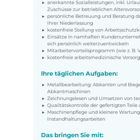
anerkannte Sozialleistungen, inkl. Url
Zuschüsse zur betrieblichen Altersvors
persönliche Betreuung und Beratung du
Ihrer Niederlassung
kostenfreie Stellung von Arbeitsschut
Einsätze in namhaften Kundenunterneh
sich persönlich weiterzuentwickeln
Mitarbeitervorteilsprogramm (wie z. B.
kostenfreie arbeitsmedizinische Vorso
Ihre täglichen Aufgaben:
Metallbearbeitung: Abkanten und Biege
Abkantmaschinen
Zeichnungslesen und Umsetzen von tec
Qualitätskontrolle der gefertigten Teil
Maschinenpflege und kleinere Wartun
Instandhaltungsarbeiten
Das bringen Sie mit: