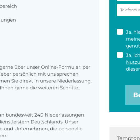
bereich
hnungen
Ja, h
meine
genut
Ja, ic
Nutz
erne über unser Online-Formular, per
diesen
 lieber persönlich mit uns sprechen
en Sie direkt in unsere Niederlassung.
Ihnen gerne die weiteren Schritte.
B
 an bundesweit 240 Niederlassungen
enstleistern Deutschlands. Unser
e und Unternehmen, die personelle
en.
Tempton 