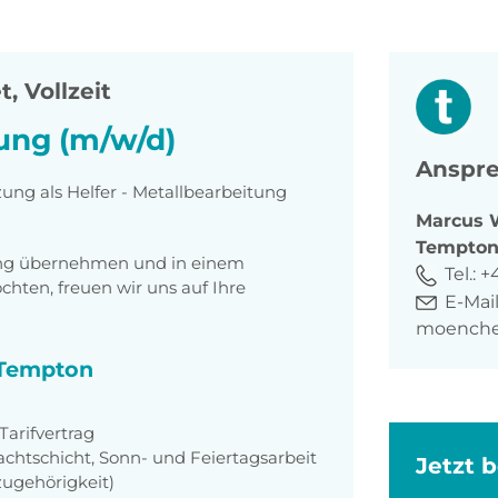
t, Vollzeit
tung (m/w/d)
Anspre
zung als Helfer - Metallbearbeitung
Marcus
Tempto
tung übernehmen und in einem
Tel.:
+
ten, freuen wir uns auf Ihre
E-Mail
moenche
i Tempton
arifvertrag
achtschicht, Sonn- und Feiertagsarbeit
Jetzt 
zugehörigkeit)