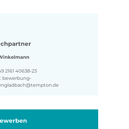
chpartner
Winkelmann
n
49 2161 40638-23
:
bewerbung-
ngladbach@tempton.de
bewerben