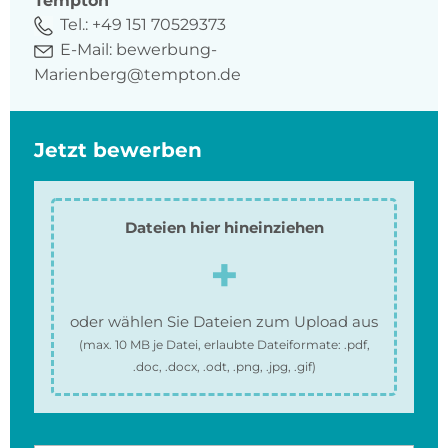
Tempton
Tel.:
+49 151 70529373
E-Mail:
bewerbung-
Marienberg@tempton.de
Jetzt bewerben
Dateien hier hineinziehen
oder wählen Sie Dateien zum Upload aus
(max.
10 MB
je Datei, erlaubte Dateiformate:
.pdf,
.doc, .docx, .odt, .png, .jpg, .gif
)