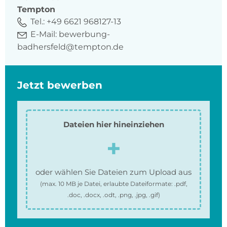
Tempton
Tel.:
+49 6621 968127-13
E-Mail:
bewerbung-
badhersfeld@tempton.de
Jetzt bewerben
Dateien hier hineinziehen
oder wählen Sie Dateien zum Upload aus
(max.
10 MB
je Datei, erlaubte Dateiformate:
.pdf,
.doc, .docx, .odt, .png, .jpg, .gif
)